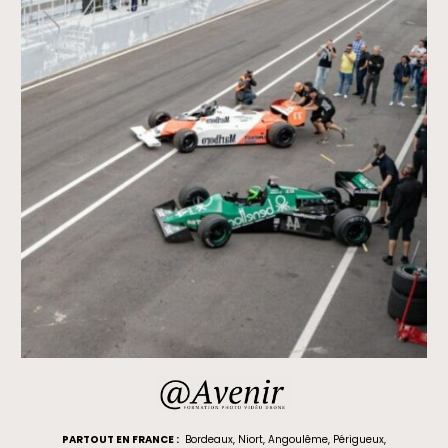
PARTOUT EN FRANCE :
Bordeaux
,
Niort
,
Angoulême
,
Périgueux
,