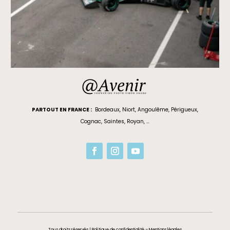
PARTOUT EN FRANCE :
Bordeaux
,
Niort
,
Angoulême
,
Périgueux
,
Cognac
,
Saintes
,
Royan
, …
Tous droits réservés |
Politique de confidentialité
–
Mentions légales