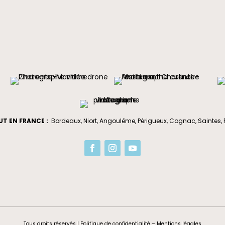
T EN FRANCE :
Bordeaux
,
Niort
,
Angoulême
,
Périgueux
,
Cognac
,
Saintes
,
Tous droits réservés |
Politique de confidentialité
–
Mentions légales