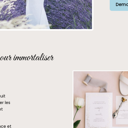
Dema
our immortaliser
uit
er les
et
ance et