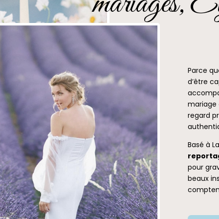
mariages, Ev
Parce qu
d’être ca
accompag
mariage 
regard pr
authenti
Basé à La
reporta
pour grav
beaux in
compten