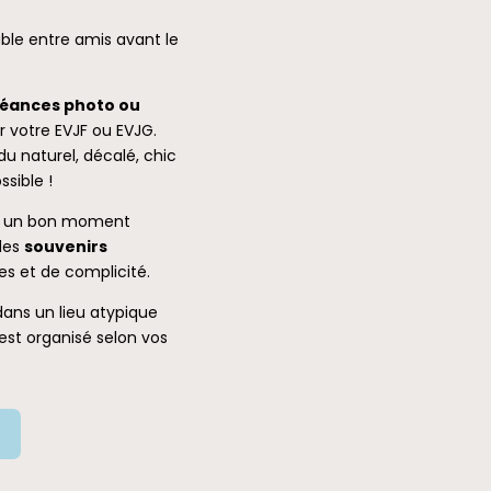
ble entre amis avant le
éances photo ou
 votre EVJF ou EVJG.
u naturel, décalé, chic
sible !
ser un bon moment
des
souvenirs
ires et de complicité.
dans un lieu atypique
est organisé selon vos