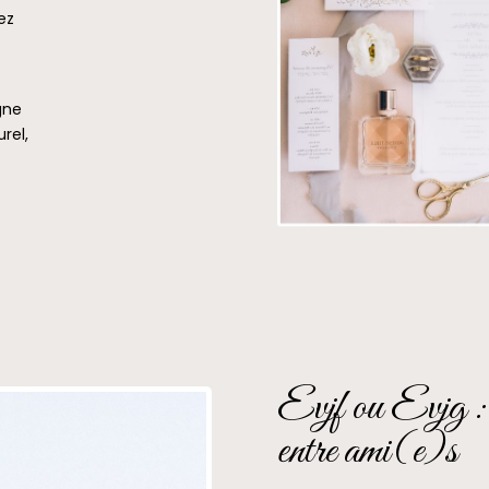
ez
t
gne
rel,
Evjf ou Evjg : d
entre ami(e)s